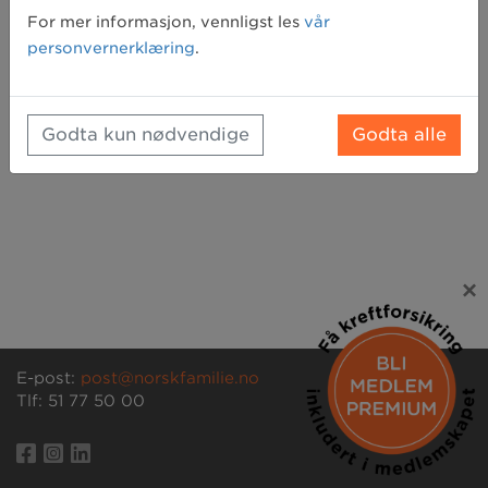
Glemt passord? Klikk her for å få tilsendt et nytt
For mer informasjon, vennligst les
vår
personvernerklæring
.
Godta kun nødvendige
Godta alle
×
E-post:
post@norskfamilie.no
Tlf: 51 77 50 00