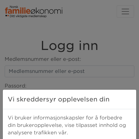
Logg inn
Medlemsnummer eller e-post:
Passord:
Vi skreddersyr opplevelsen din
LOGG INN
Vi bruker informasjonskapsler for å forbedre
din brukeropplevelse, vise tilpasset innhold og
analysere trafikken vår.