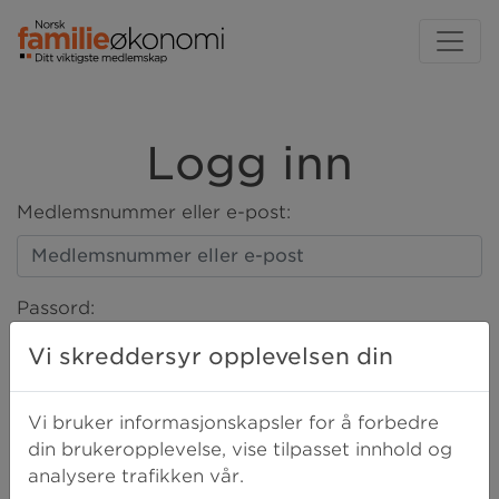
Logg inn
Medlemsnummer eller e-post:
Passord:
Vi skreddersyr opplevelsen din
LOGG INN
Vi bruker informasjonskapsler for å forbedre
din brukeropplevelse, vise tilpasset innhold og
analysere trafikken vår.