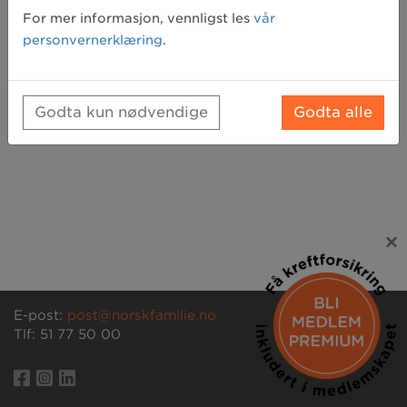
Glemt passord? Klikk her for å få tilsendt et nytt
For mer informasjon, vennligst les
vår
personvernerklæring
.
Godta kun nødvendige
Godta alle
×
E-post:
post@norskfamilie.no
Tlf: 51 77 50 00