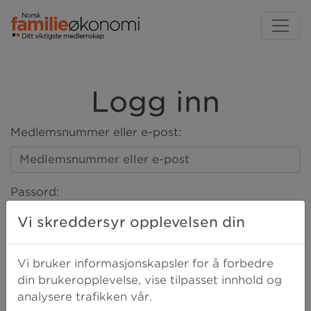
Logg inn
Medlemsnummer eller e-post:
Passord:
Vi skreddersyr opplevelsen din
LOGG INN
Vi bruker informasjonskapsler for å forbedre
din brukeropplevelse, vise tilpasset innhold og
analysere trafikken vår.