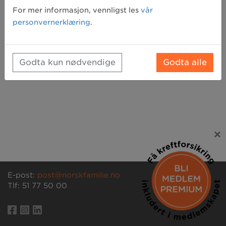
Glemt passord? Klikk her for å få tilsendt et nytt
For mer informasjon, vennligst les
vår
personvernerklæring
.
Godta kun nødvendige
Godta alle
×
E-post:
post@norskfamilie.no
Tlf: 51 77 50 00