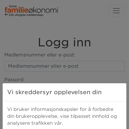
Logg inn
Medlemsnummer eller e-post:
Passord:
Vi skreddersyr opplevelsen din
LOGG INN
Vi bruker informasjonskapsler for å forbedre
din brukeropplevelse, vise tilpasset innhold og
analysere trafikken vår.