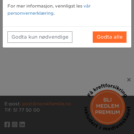
Glemt passord? Klikk her for å få tilsendt et nytt
For mer informasjon, vennligst les
vår
personvernerklæring
.
Godta kun nødvendige
Godta alle
×
E-post:
post@norskfamilie.no
Tlf: 51 77 50 00