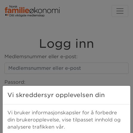
Logg inn
Medlemsnummer eller e-post:
Passord:
Vi skreddersyr opplevelsen din
LOGG INN
Vi bruker informasjonskapsler for å forbedre
din brukeropplevelse, vise tilpasset innhold og
analysere trafikken vår.