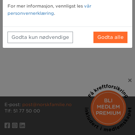
Glemt passord? Klikk her for å få tilsendt et nytt
For mer informasjon, vennligst les
vår
personvernerklæring
.
Godta kun nødvendige
Godta alle
×
E-post:
post@norskfamilie.no
Tlf: 51 77 50 00