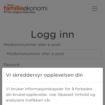
Logg inn
Medlemsnummer eller e-post:
Passord:
Vi skreddersyr opplevelsen din
LOGG INN
Vi bruker informasjonskapsler for å forbedre
din brukeropplevelse, vise tilpasset innhold og
analysere trafikken vår.