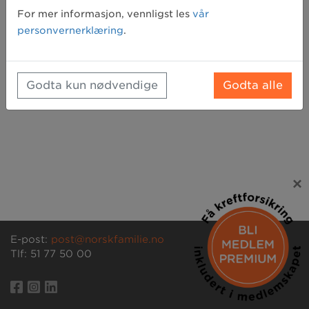
Glemt passord? Klikk her for å få tilsendt et nytt
For mer informasjon, vennligst les
vår
personvernerklæring
.
Godta kun nødvendige
Godta alle
×
E-post:
post@norskfamilie.no
Tlf: 51 77 50 00