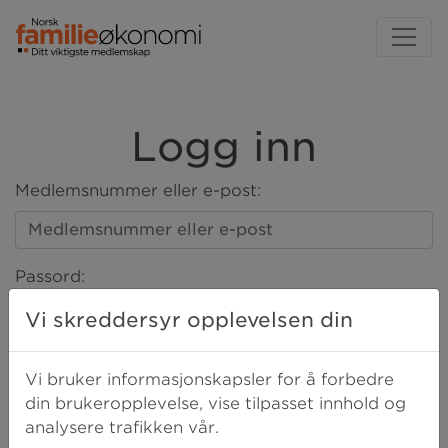
Logg inn
Medlemsnummer eller e-post:
Passord:
Vi skreddersyr opplevelsen din
LOGG INN
Vi bruker informasjonskapsler for å forbedre
din brukeropplevelse, vise tilpasset innhold og
analysere trafikken vår.