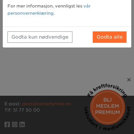
Glemt passord? Klikk her for å få tilsendt et nytt
For mer informasjon, vennligst les
vår
personvernerklæring
.
Godta kun nødvendige
Godta alle
×
E-post:
post@norskfamilie.no
Tlf: 51 77 50 00