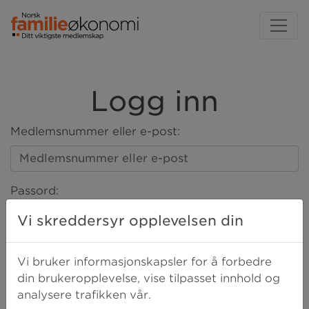
Logg inn
Medlemsnummer eller e-post:
Passord:
Vi skreddersyr opplevelsen din
LOGG INN
Vi bruker informasjonskapsler for å forbedre
din brukeropplevelse, vise tilpasset innhold og
analysere trafikken vår.