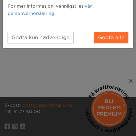
Glemt passord? Klikk her for å få tilsendt et nytt
For mer informasjon, vennligst les
vår
personvernerklæring
.
Godta kun nødvendige
Godta alle
×
E-post:
post@norskfamilie.no
Tlf: 51 77 50 00