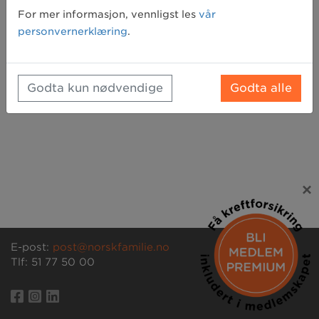
Glemt passord? Klikk her for å få tilsendt et nytt
For mer informasjon, vennligst les
vår
personvernerklæring
.
Godta kun nødvendige
Godta alle
×
E-post:
post@norskfamilie.no
Tlf: 51 77 50 00