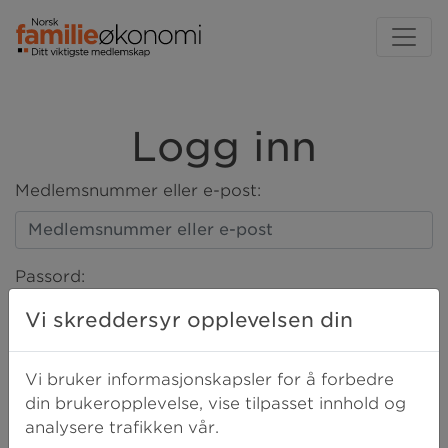
Logg inn
Medlemsnummer eller e-post:
Passord:
Vi skreddersyr opplevelsen din
LOGG INN
Vi bruker informasjonskapsler for å forbedre
din brukeropplevelse, vise tilpasset innhold og
analysere trafikken vår.