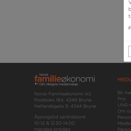
V
b
t
F
MED
Bli m
Norsk Familieøkonomi AS
Pris
Postboks 184, 4349 Bryne
UNG-
Hetlandsgata 9, 4344 Bryne
Om o
Åpningstid sentralbord:
Perso
10-12 & 12.30-14.00
Medle
mandag-onsdag
Perso