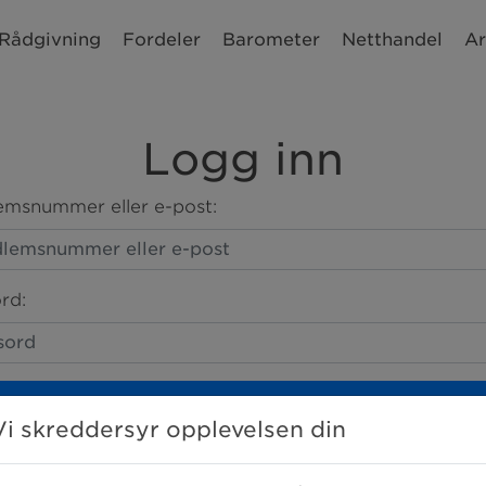
Rådgivning
Fordeler
Barometer
Netthandel
Ar
Logg inn
msnummer eller e-post:
rd:
LOGG INN
Vi skreddersyr opplevelsen din