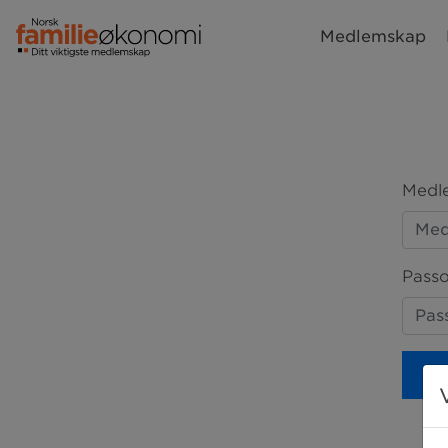
Medlemskap
Medle
Passo