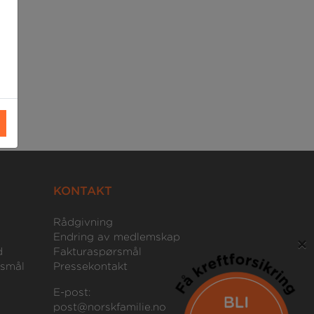
KONTAKT
Rådgivning
Endring av medlemskap
×
d
Fakturaspørsmål
rsmål
Pressekontakt
E-post:
post@norskfamilie.no