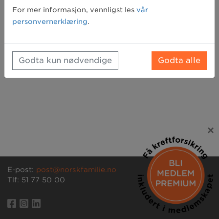
Glemt passord? Klikk her for å få tilsendt et nytt
For mer informasjon, vennligst les
vår
personvernerklæring
.
Godta kun nødvendige
Godta alle
×
E-post:
post@norskfamilie.no
Tlf: 51 77 50 00