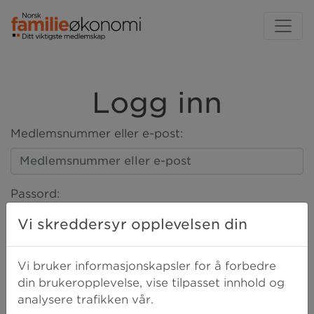
Logg inn
Medlemsnummer eller e-post:
Passord:
Vi skreddersyr opplevelsen din
LOGG INN
Vi bruker informasjonskapsler for å forbedre
din brukeropplevelse, vise tilpasset innhold og
analysere trafikken vår.