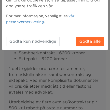
din brukeropplevelse, vise tilpasset innhold og
Testament (ordinær-/medlemspris: 2520
analysere trafikken vår.
kr/2150 kr)
For mer informasjon, vennligst les
vår
- Vil du utarbeide kontrakt sammen med en
personvernerklæring
.
advokat? Våre advokater har fastpris på
utarbeidelse av disse kontraktene:
Testament - 6200 kroner
Godta kun nødvendige
Godta alle
Fremtidsfullmakt - 6200 kroner
Samboerkontrakt - 6200 kroner
Ektepakt - 6200 kroner
* dette gjelder ordinære testamenter,
fremtidsfullmakter, samboerkontrakt og
ektepakt. Ved mer kompliserte dokumenter
vil pris gå etter medgått tid eller fastpris
avtales med advokat.
Utarbeidelse av flere avtaler/kontrakter gir
500 kr i rabatt på avtale nummer to.