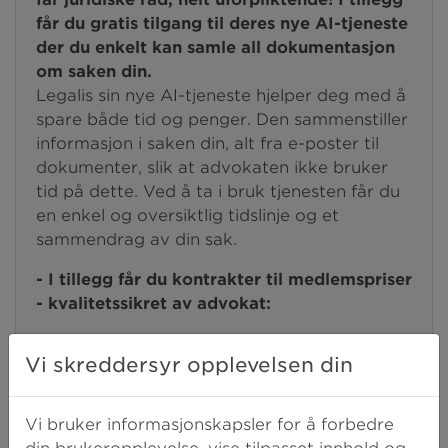
får du gratis tilgang til deres nye AI-tjeneste
der du enkelt kan samle all dokumentasjon
om saken din.
Legalis sin nye AI-tjeneste hjelper deg med å
spare både tid og penger. Den sammenstiller
informasjon i saken din, alt fra e-poster til
dokumenter, slik at advokaten ikke bruker
tid på dette. Ved å ta i bruk tjenesten får du
en enkel og oversiktlig tidslinje og et
sammendrag av din sak.
- I tillegg får du kontrakter til medlemspriser
- kvalitetssikret av advokat:
Samboerkontrakt
Vi skreddersyr opplevelsen din
(ordinær-/medlemspris: 1320 kr/950 kr)
Fremtidsfullmakt
(ordinær-/medlemspris: 1980 kr/1600
Vi bruker informasjonskapsler for å forbedre
kr)